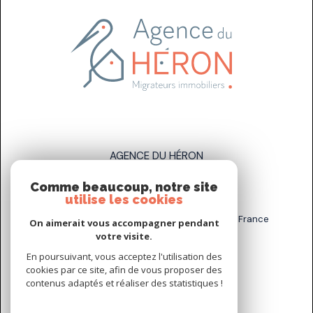
AGENCE DU HÉRON
Comme beaucoup, notre site
07 83 89 58 93
utilise les cookies
sarah.stahl@agenceduheron.fr
6 bis Rue de la Grande Maison, 77890 Arville, France
On aimerait vous accompagner pendant
votre visite.
En poursuivant, vous acceptez l'utilisation des
NOUS SUIVRE SUR
cookies par ce site, afin de vous proposer des
contenus adaptés et réaliser des statistiques !