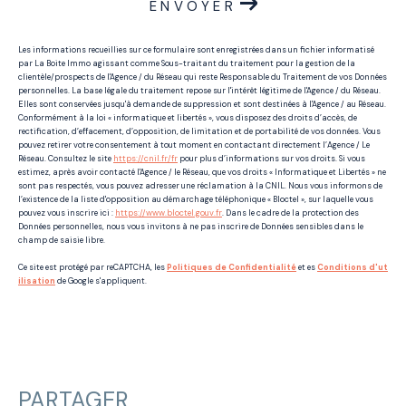
ENVOYER
Les informations recueillies sur ce formulaire sont enregistrées dans un fichier informatisé
par La Boite Immo agissant comme Sous-traitant du traitement pour la gestion de la
clientèle/prospects de l'Agence / du Réseau qui reste Responsable du Traitement de vos Données
personnelles. La base légale du traitement repose sur l'intérêt légitime de l'Agence / du Réseau.
Elles sont conservées jusqu'à demande de suppression et sont destinées à l'Agence / au Réseau.
Conformément à la loi « informatique et libertés », vous disposez des droits d’accès, de
rectification, d’effacement, d’opposition, de limitation et de portabilité de vos données. Vous
pouvez retirer votre consentement à tout moment en contactant directement l’Agence / Le
Réseau. Consultez le site
https://cnil.fr/fr
pour plus d’informations sur vos droits. Si vous
estimez, après avoir contacté l'Agence / le Réseau, que vos droits « Informatique et Libertés » ne
sont pas respectés, vous pouvez adresser une réclamation à la CNIL. Nous vous informons de
l’existence de la liste d'opposition au démarchage téléphonique « Bloctel », sur laquelle vous
pouvez vous inscrire ici :
https://www.bloctel.gouv.fr
. Dans le cadre de la protection des
Données personnelles, nous vous invitons à ne pas inscrire de Données sensibles dans le
champ de saisie libre.
Ce site est protégé par reCAPTCHA, les
Politiques de Confidentialité
et es
Conditions d'ut
ilisation
de Google s'appliquent.
PARTAGER