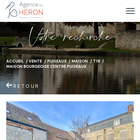
V
o
r
e
r
e
c
e
c
e
ACCUEIL
VENTE
PUISEAUX
MAISON
T19
MAISON BOURGEOISE CENTRE PUISEAUX
RETOUR