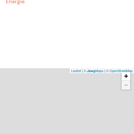
Energie
Leaflet
|
©
Maps
|
© OpenStreetMap
Jawg
+
−