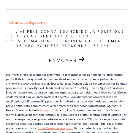
* Champ obligatoire
J'AI PRIS CONNAISSANCE DE LA POLITIQUE
DE CONFIDENTIALITÉ ET DES
INFORMATIONS RELATIVES AU TRAITEMENT
DE MES DONNÉES PERSONNELLES (*)*
ENVOYER
Les informations recueillies sur ce formulaire sont enregistrées dans un fichier informatisé
par La Boite Immo agissant comme Sous-traitant du traitement pour la gestion de la
clientèle/prospects de l'Agence / du Réseau qui reste Responsable du Traitement de vos Données
personnelles. La base légale du traitement repose sur l'intérêt légitime de l'Agence / du Réseau.
Elles sont conservées jusqu'à demande de suppression et sont destinées à l'Agence / au Réseau.
Conformément à la loi « informatique et libertés », vous disposez des droits d’accès, de
rectification, d’effacement, d’opposition, de limitation et de portabilité de vos données. Vous
pouvez retirer votre consentement à tout moment en contactant directement l’Agence / Le
Réseau. Consultez le site
https://cnil.fr/fr
pour plus d’informations sur vos droits. Si vous
estimez, après avoir contacté l'Agence / le Réseau, que vos droits « Informatique et Libertés » ne
sont pas respectés, vous pouvez adresser une réclamation à la CNIL. Nous vous informons de
l’existence de la liste d'opposition au démarchage téléphonique « Bloctel », sur laquelle vous
pouvez vous inscrire ici :
https://www.bloctel.gouv.fr
. Dans le cadre de la protection des
Données personnelles, nous vous invitons à ne pas inscrire de Données sensibles dans le