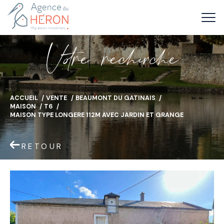
V
o
r
e
r
e
c
e
c
e
ACCUEIL
VENTE
BEAUMONT DU GATINAIS
MAISON
T6
MAISON TYPE LONGERE 112M AVEC JARDIN ET GRANGE
RETOUR