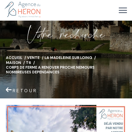
V
o
r
e
r
e
c
e
c
e
ACCUEIL
VENTE
LA MADELEINE SUR LOING
MAISON
T6
CORPS DE FERME A RENOVER PROCHE NEMOURS
NOMBREUSES DEPENDANCES
RETOUR