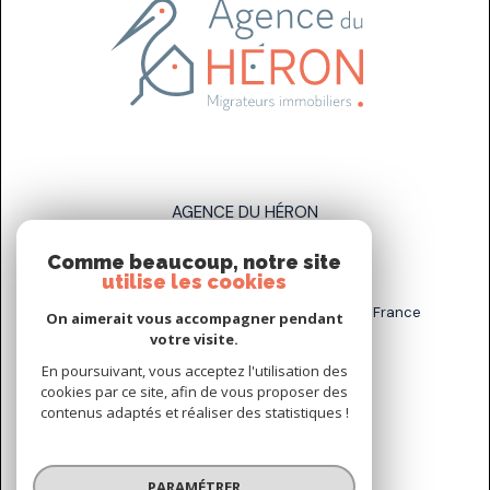
AGENCE DU HÉRON
Comme beaucoup, notre site
07 83 89 58 93
utilise les cookies
sarah.stahl@agenceduheron.fr
6 bis Rue de la Grande Maison, 77890 Arville, France
On aimerait vous accompagner pendant
votre visite.
En poursuivant, vous acceptez l'utilisation des
NOUS SUIVRE SUR
cookies par ce site, afin de vous proposer des
contenus adaptés et réaliser des statistiques !
PARAMÉTRER