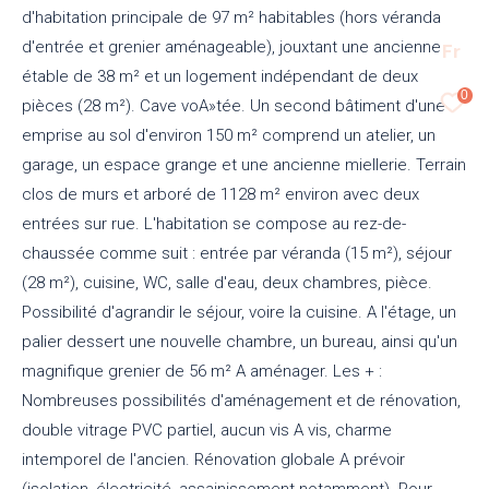
d'habitation principale de 97 m² habitables (hors véranda
d'entrée et grenier aménageable), jouxtant une ancienne
Fr
étable de 38 m² et un logement indépendant de deux
0
pièces (28 m²). Cave voA»tée. Un second bâtiment d'une
emprise au sol d'environ 150 m² comprend un atelier, un
garage, un espace grange et une ancienne miellerie. Terrain
clos de murs et arboré de 1128 m² environ avec deux
entrées sur rue. L'habitation se compose au rez-de-
chaussée comme suit : entrée par véranda (15 m²), séjour
(28 m²), cuisine, WC, salle d'eau, deux chambres, pièce.
Possibilité d'agrandir le séjour, voire la cuisine. A l'étage, un
palier dessert une nouvelle chambre, un bureau, ainsi qu'un
magnifique grenier de 56 m² A aménager. Les + :
Nombreuses possibilités d'aménagement et de rénovation,
double vitrage PVC partiel, aucun vis A vis, charme
intemporel de l'ancien. Rénovation globale A prévoir
(isolation, électricité, assainissement notamment). Pour