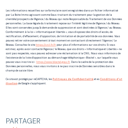
Les informations recueillies sur ce formulaire sont enregistrées dans un fichier informatisé
par La Boite Immo agissant comme Sous-traitant du traitement pour la gestion de la
clientèle/prospects de l'Agence / du Réseau qui reste Responsable du Traitement de vos Données
personnelles. La base légale du traitement repose sur l'intérêt légitime de l'Agence / du Réseau.
Elles sont conservées jusqu'à demande de suppression et sont destinées à l'Agence / au Réseau.
Conformément à la loi « informatique et libertés », vous disposez des droits d’accès, de
rectification, d’effacement, d’opposition, de limitation et de portabilité de vos données. Vous
pouvez retirer votre consentement à tout moment en contactant directement l’Agence / Le
Réseau. Consultez le site
https://cnil.fr/fr
pour plus d’informations sur vos droits. Si vous
estimez, après avoir contacté l'Agence / le Réseau, que vos droits « Informatique et Libertés » ne
sont pas respectés, vous pouvez adresser une réclamation à la CNIL. Nous vous informons de
l’existence de la liste d'opposition au démarchage téléphonique « Bloctel », sur laquelle vous
pouvez vous inscrire ici :
https://www.bloctel.gouv.fr
. Dans le cadre de la protection des
Données personnelles, nous vous invitons à ne pas inscrire de Données sensibles dans le
champ de saisie libre.
Ce site est protégé par reCAPTCHA, les
Politiques de Confidentialité
et es
Conditions d'ut
ilisation
de Google s'appliquent.
PARTAGER