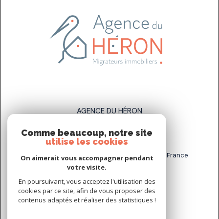
AGENCE DU HÉRON
Comme beaucoup, notre site
07 83 89 58 93
utilise les cookies
sarah.stahl@agenceduheron.fr
6 bis Rue de la Grande Maison, 77890 Arville, France
On aimerait vous accompagner pendant
votre visite.
En poursuivant, vous acceptez l'utilisation des
NOUS SUIVRE SUR
cookies par ce site, afin de vous proposer des
contenus adaptés et réaliser des statistiques !