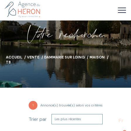
V
o
r
e
r
e
c
e
c
e
ACCUEIL
VENTE
DAMMARIE SUR LOING
MAISON
T8
1
Annonce(s) trouvée(s) selon vos critères
Trier par
Les plus récentes
Fr