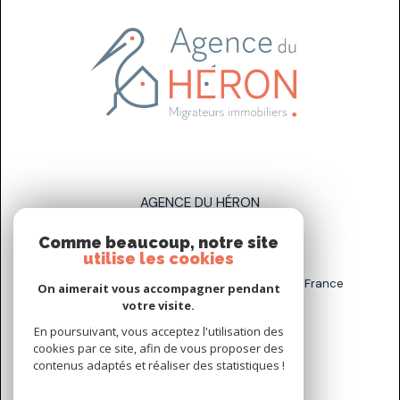
AGENCE DU HÉRON
Comme beaucoup, notre site
07 83 89 58 93
utilise les cookies
sarah.stahl@agenceduheron.fr
6 bis Rue de la Grande Maison, 77890 Arville, France
On aimerait vous accompagner pendant
votre visite.
En poursuivant, vous acceptez l'utilisation des
NOUS SUIVRE SUR
cookies par ce site, afin de vous proposer des
contenus adaptés et réaliser des statistiques !