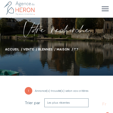
V
o
r
e
r
e
c
e
c
e
ACCUEIL
VENTE
BLENNES
MAISON
T7
1
Annonce(s) trouvée(s) selon vos critères
Trier par
Les plus récentes
Fr