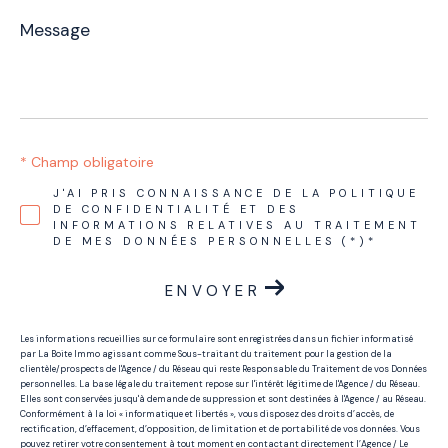
Message
*
* Champ obligatoire
J'AI PRIS CONNAISSANCE DE LA POLITIQUE
DE CONFIDENTIALITÉ ET DES
INFORMATIONS RELATIVES AU TRAITEMENT
DE MES DONNÉES PERSONNELLES (*)*
ENVOYER
Les informations recueillies sur ce formulaire sont enregistrées dans un fichier informatisé
par La Boite Immo agissant comme Sous-traitant du traitement pour la gestion de la
clientèle/prospects de l'Agence / du Réseau qui reste Responsable du Traitement de vos Données
personnelles. La base légale du traitement repose sur l'intérêt légitime de l'Agence / du Réseau.
Elles sont conservées jusqu'à demande de suppression et sont destinées à l'Agence / au Réseau.
Conformément à la loi « informatique et libertés », vous disposez des droits d’accès, de
rectification, d’effacement, d’opposition, de limitation et de portabilité de vos données. Vous
pouvez retirer votre consentement à tout moment en contactant directement l’Agence / Le