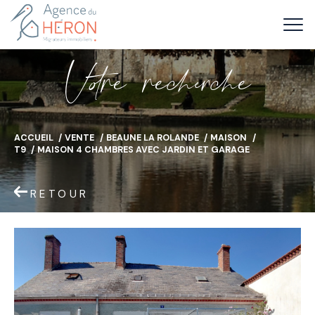
V
o
r
e
r
e
c
e
c
e
ACCUEIL
VENTE
BEAUNE LA ROLANDE
MAISON
T9
MAISON 4 CHAMBRES AVEC JARDIN ET GARAGE
RETOUR