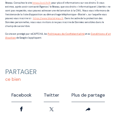
Réseau. Consultez le site
https://cnil.fr/fr
pour plus d’informations sur vos droits. Si vous
estimez, après avoir contacté l'Agence / le Réseau, que vos droits « Informatique et Libertés » ne
sont pas respectés, vous pouvez adresser une réclamation à la CNIL. Nous vous informons de
l’existence de la liste d'opposition au démarchage téléphonique « Bloctel », sur laquelle vous
pouvez vous inscrire ici :
https://www.bloctel.gouv.fr
. Dans le cadre de la protection des
Données personnelles, nous vous invitons à ne pas inscrire de Données sensibles dans le
champ de saisie libre.
Ce site est protégé par reCAPTCHA, les
Politiques de Confidentialité
et es
Conditions d'ut
ilisation
de Google s'appliquent.
PARTAGER
ce bien
Facebook
Twitter
Plus de partage