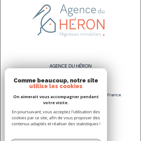
AGENCE DU HÉRON
Comme beaucoup, notre site
07 83 89 58 93
utilise les cookies
sarah.stahl@agenceduheron.fr
6 bis Rue de la Grande Maison, 77890 Arville, France
On aimerait vous accompagner pendant
votre visite.
En poursuivant, vous acceptez l'utilisation des
NOUS SUIVRE SUR
cookies par ce site, afin de vous proposer des
contenus adaptés et réaliser des statistiques !