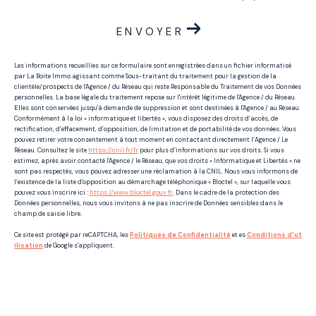
ENVOYER
Les informations recueillies sur ce formulaire sont enregistrées dans un fichier informatisé
par La Boite Immo agissant comme Sous-traitant du traitement pour la gestion de la
clientèle/prospects de l'Agence / du Réseau qui reste Responsable du Traitement de vos Données
personnelles. La base légale du traitement repose sur l'intérêt légitime de l'Agence / du Réseau.
Elles sont conservées jusqu'à demande de suppression et sont destinées à l'Agence / au Réseau.
Conformément à la loi « informatique et libertés », vous disposez des droits d’accès, de
rectification, d’effacement, d’opposition, de limitation et de portabilité de vos données. Vous
pouvez retirer votre consentement à tout moment en contactant directement l’Agence / Le
Réseau. Consultez le site
https://cnil.fr/fr
pour plus d’informations sur vos droits. Si vous
estimez, après avoir contacté l'Agence / le Réseau, que vos droits « Informatique et Libertés » ne
sont pas respectés, vous pouvez adresser une réclamation à la CNIL. Nous vous informons de
l’existence de la liste d'opposition au démarchage téléphonique « Bloctel », sur laquelle vous
pouvez vous inscrire ici :
https://www.bloctel.gouv.fr
. Dans le cadre de la protection des
Données personnelles, nous vous invitons à ne pas inscrire de Données sensibles dans le
champ de saisie libre.
Ce site est protégé par reCAPTCHA, les
Politiques de Confidentialité
et es
Conditions d'ut
ilisation
de Google s'appliquent.