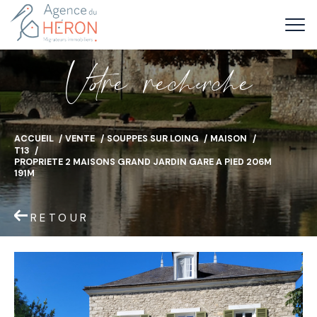
V
o
r
e
r
e
c
e
c
e
ACCUEIL
VENTE
SOUPPES SUR LOING
MAISON
T13
PROPRIETE 2 MAISONS GRAND JARDIN GARE A PIED 206M
191M
RETOUR