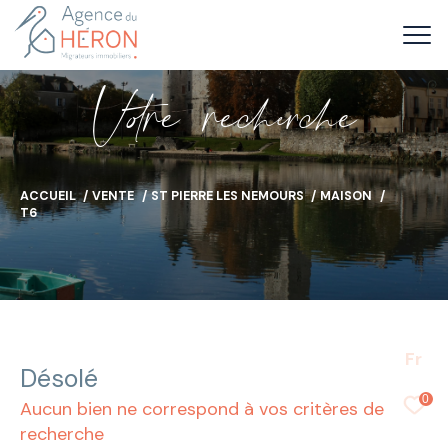
V
o
r
e
r
e
c
e
c
e
ACCUEIL
VENTE
ST PIERRE LES NEMOURS
MAISON
T6
Fr
Désolé
0
Aucun bien ne correspond à vos critères de
recherche