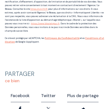
rectification, d’effacement, d’opposition, de limitation et de portabilité de vos données. Vous
pouvez retirer votre consentement à tout moment en contactant directement l’Agence / Le
Réseau. Consultez le site
https://cnil.fr/fr
pour plus d’informations sur vos droits. Si vous
estimez, après avoir contacté l'Agence / le Réseau, que vos droits « Informatique et Libertés » ne
sont pas respectés, vous pouvez adresser une réclamation à la CNIL. Nous vous informons de
l’existence de la liste d'opposition au démarchage téléphonique « Bloctel », sur laquelle vous
pouvez vous inscrire ici :
https://www.bloctel.gouv.fr
. Dans le cadre de la protection des
Données personnelles, nous vous invitons à ne pas inscrire de Données sensibles dans le
champ de saisie libre.
Ce site est protégé par reCAPTCHA, les
Politiques de Confidentialité
et es
Conditions d'ut
ilisation
de Google s'appliquent.
PARTAGER
ce bien
Facebook
Twitter
Plus de partage