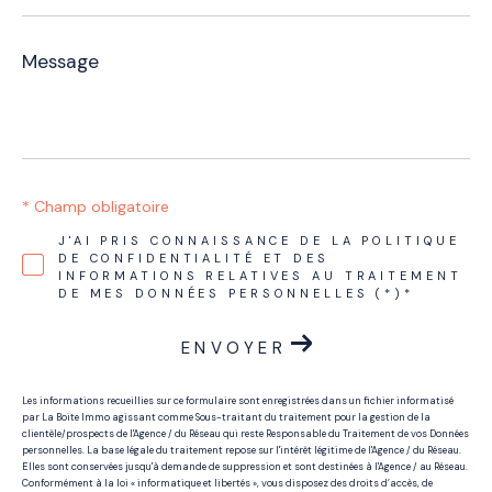
Message
*
* Champ obligatoire
J'AI PRIS CONNAISSANCE DE LA POLITIQUE
DE CONFIDENTIALITÉ ET DES
INFORMATIONS RELATIVES AU TRAITEMENT
DE MES DONNÉES PERSONNELLES (*)*
ENVOYER
Les informations recueillies sur ce formulaire sont enregistrées dans un fichier informatisé
par La Boite Immo agissant comme Sous-traitant du traitement pour la gestion de la
clientèle/prospects de l'Agence / du Réseau qui reste Responsable du Traitement de vos Données
personnelles. La base légale du traitement repose sur l'intérêt légitime de l'Agence / du Réseau.
Elles sont conservées jusqu'à demande de suppression et sont destinées à l'Agence / au Réseau.
Conformément à la loi « informatique et libertés », vous disposez des droits d’accès, de