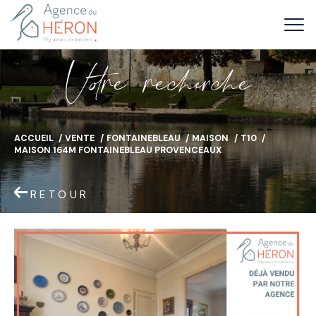
V
o
r
e
r
e
c
e
c
e
ACCUEIL
VENTE
FONTAINEBLEAU
MAISON
T10
MAISON 164M FONTAINEBLEAU PROVENCEAUX
RETOUR