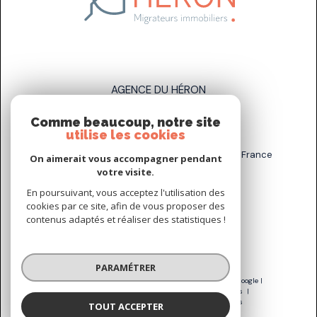
AGENCE DU HÉRON
Comme beaucoup, notre site
07 83 89 58 93
utilise les cookies
sarah.stahl@agenceduheron.fr
6 bis Rue de la Grande Maison, 77890 Arville, France
On aimerait vous accompagner pendant
votre visite.
En poursuivant, vous acceptez l'utilisation des
NOUS SUIVRE SUR
cookies par ce site, afin de vous proposer des
contenus adaptés et réaliser des statistiques !
PARAMÉTRER
© 2026 | Tous droits réservés | Traduction powered by Google |
Nos honoraires
Plan du site
Mentions légales
Admin
Nos liens
Politique RGPD
Cookies
TOUT ACCEPTER