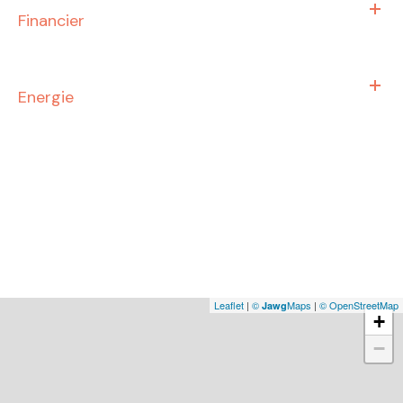
Financier
Energie
Leaflet
|
©
Maps
|
© OpenStreetMap
Jawg
+
−