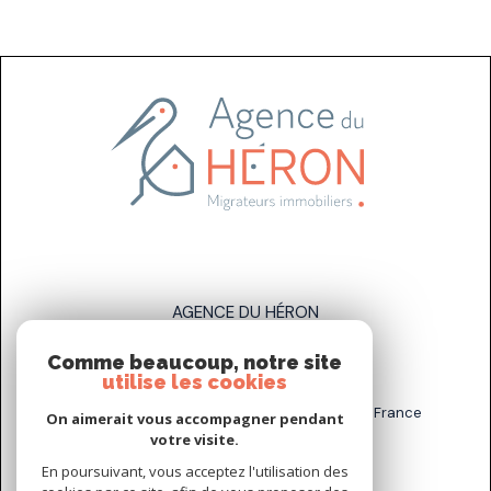
AGENCE DU HÉRON
Comme beaucoup, notre site
07 83 89 58 93
utilise les cookies
sarah.stahl@agenceduheron.fr
6 bis Rue de la Grande Maison, 77890 Arville, France
On aimerait vous accompagner pendant
votre visite.
En poursuivant, vous acceptez l'utilisation des
NOUS SUIVRE SUR