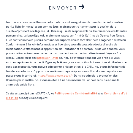
ENVOYER
Les informations recueillies sur ce formulaire sont enregistrées dans un fichier informatisé
par La Boite Immo agissant comme Sous-traitant du traitement pour la gestion de la
clientèle/prospects de l'Agence / du Réseau qui reste Responsable du Traitement de vos Données
personnelles. La base légale du traitement repose sur l'intérêt légitime de l'Agence / du Réseau.
Elles sont conservées jusqu'à demande de suppression et sont destinées à l'Agence / au Réseau.
Conformément à la loi « informatique et libertés », vous disposez des droits d’accès, de
rectification, d’effacement, d’opposition, de limitation et de portabilité de vos données. Vous
pouvez retirer votre consentement à tout moment en contactant directement l’Agence / Le
Réseau. Consultez le site
https://cnil.fr/fr
pour plus d’informations sur vos droits. Si vous
estimez, après avoir contacté l'Agence / le Réseau, que vos droits « Informatique et Libertés » ne
sont pas respectés, vous pouvez adresser une réclamation à la CNIL. Nous vous informons de
l’existence de la liste d'opposition au démarchage téléphonique « Bloctel », sur laquelle vous
pouvez vous inscrire ici :
https://www.bloctel.gouv.fr
. Dans le cadre de la protection des
Données personnelles, nous vous invitons à ne pas inscrire de Données sensibles dans le
champ de saisie libre.
Ce site est protégé par reCAPTCHA, les
Politiques de Confidentialité
et es
Conditions d'ut
ilisation
de Google s'appliquent.