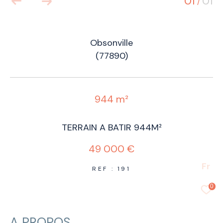
01
01
/
Obsonville
(77890)
944 m²
TERRAIN A BATIR 944M²
49 000 €
Fr
REF : 191
0
A PROPOS