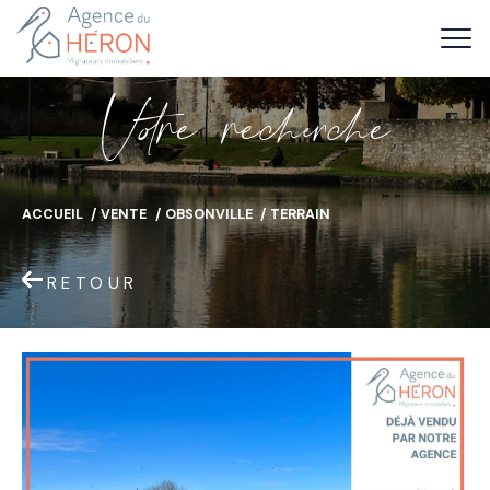
V
o
r
e
r
e
c
e
c
e
ACCUEIL
VENTE
OBSONVILLE
TERRAIN
RETOUR