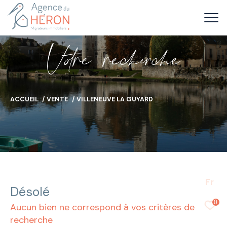
V
o
r
e
r
e
c
e
c
e
ACCUEIL
VENTE
VILLENEUVE LA GUYARD
Fr
Désolé
0
Aucun bien ne correspond à vos critères de
recherche