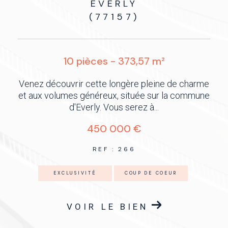
NAILLY
(89100)
7 pièces - 111 m²
e
Venez découvrir cette maison d’environ 111 m²
e
située sur la commune de Nailly, à seulement 7
minutes de Sens et de...
99 000 €
REF : 286
NOUVEAUTÉ
VOIR LE BIEN