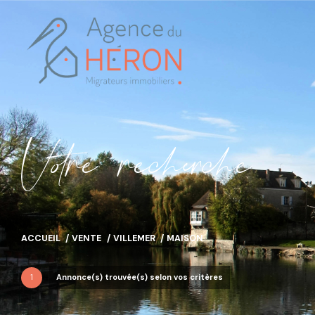
V
o
r
e
r
e
c
e
c
e
ACCUEIL
VENTE
VILLEMER
MAISON
1
Annonce(s) trouvée(s) selon vos critères