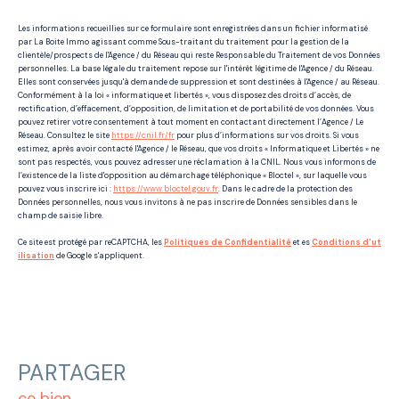
Les informations recueillies sur ce formulaire sont enregistrées dans un fichier informatisé
par La Boite Immo agissant comme Sous-traitant du traitement pour la gestion de la
clientèle/prospects de l'Agence / du Réseau qui reste Responsable du Traitement de vos Données
personnelles. La base légale du traitement repose sur l'intérêt légitime de l'Agence / du Réseau.
Elles sont conservées jusqu'à demande de suppression et sont destinées à l'Agence / au Réseau.
Conformément à la loi « informatique et libertés », vous disposez des droits d’accès, de
rectification, d’effacement, d’opposition, de limitation et de portabilité de vos données. Vous
pouvez retirer votre consentement à tout moment en contactant directement l’Agence / Le
Réseau. Consultez le site
https://cnil.fr/fr
pour plus d’informations sur vos droits. Si vous
estimez, après avoir contacté l'Agence / le Réseau, que vos droits « Informatique et Libertés » ne
sont pas respectés, vous pouvez adresser une réclamation à la CNIL. Nous vous informons de
l’existence de la liste d'opposition au démarchage téléphonique « Bloctel », sur laquelle vous
pouvez vous inscrire ici :
https://www.bloctel.gouv.fr
. Dans le cadre de la protection des
Données personnelles, nous vous invitons à ne pas inscrire de Données sensibles dans le
champ de saisie libre.
Ce site est protégé par reCAPTCHA, les
Politiques de Confidentialité
et es
Conditions d'ut
ilisation
de Google s'appliquent.
PARTAGER
ce bien