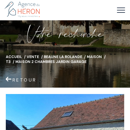
V
o
r
e
r
e
c
e
c
e
ACCUEIL
VENTE
BEAUNE LA ROLANDE
MAISON
T3
MAISON 2 CHAMBRES JARDIN GARAGE
RETOUR