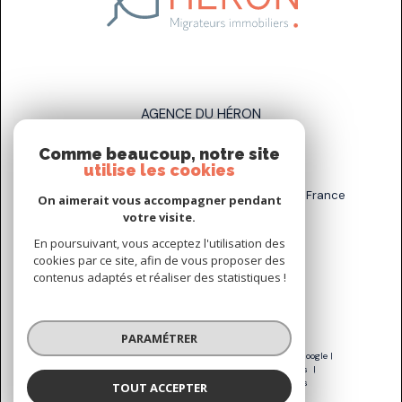
AGENCE DU HÉRON
Comme beaucoup, notre site
07 83 89 58 93
utilise les cookies
sarah.stahl@agenceduheron.fr
6 bis Rue de la Grande Maison, 77890 Arville, France
On aimerait vous accompagner pendant
votre visite.
En poursuivant, vous acceptez l'utilisation des
NOUS SUIVRE SUR
cookies par ce site, afin de vous proposer des
contenus adaptés et réaliser des statistiques !
PARAMÉTRER
© 2026 | Tous droits réservés | Traduction powered by Google |
Nos honoraires
Plan du site
Mentions légales
Admin
Nos liens
Politique RGPD
Cookies
TOUT ACCEPTER