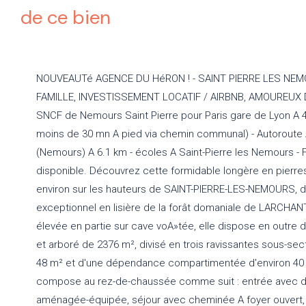
de ce bien
NOUVEAUTé AGENCE DU HéRON ! - SAINT PIERRE LES NEMO
FAMILLE, INVESTISSEMENT LOCATIF / AIRBNB, AMOUREUX D
SNCF de Nemours Saint Pierre pour Paris gare de Lyon A 
moins de 30 mn A pied via chemin communal) - Autoroute 
(Nemours) A 6.1 km - écoles A Saint-Pierre les Nemours - 
disponible. Découvrez cette formidable longère en pierr
environ sur les hauteurs de SAINT-PIERRE-LES-NEMOURS, d
exceptionnel en lisière de la forât domaniale de LARCHANT
élevée en partie sur cave voA»tée, elle dispose en outre d
et arboré de 2376 m², divisé en trois ravissantes sous-sec
48 m² et d'une dépendance compartimentée d'environ 40 m
compose au rez-de-chaussée comme suit : entrée avec 
aménagée-équipée, séjour avec cheminée A foyer ouvert, 