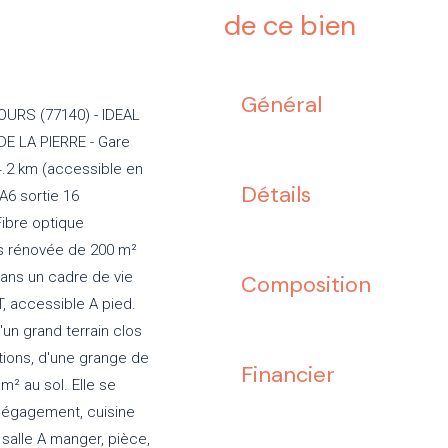
de ce bien
Général
URS (77140) - IDEAL
E LA PIERRE - Gare
4.2 km (accessible en
Détails
A6 sortie 16
Fibre optique
es rénovée de 200 m²
ans un cadre de vie
Composition
, accessible A pied.
'un grand terrain clos
tions, d'une grange de
Financier
² au sol. Elle se
dégagement, cuisine
salle A manger, pièce,