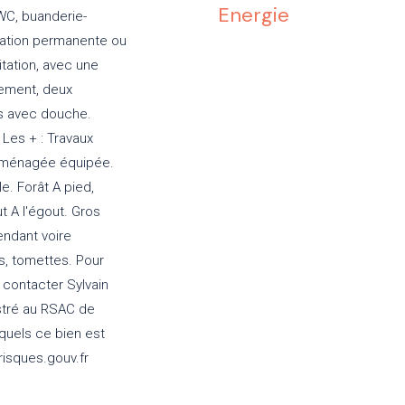
Energie
WC, buanderie-
ocation permanente ou
tation, avec une
gement, deux
s avec douche.
 Les + : Travaux
e aménagée équipée.
e. Forât A pied,
 A l'égout. Gros
endant voire
, tomettes. Pour
z contacter Sylvain
stré au RSAC de
quels ce bien est
risques.gouv.fr