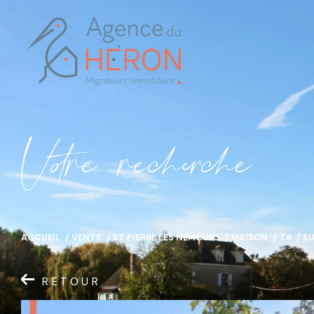
V
o
r
e
r
e
c
e
c
e
ACCUEIL
VENTE
ST PIERRE LES NEMOURS
MAISON
T6
SU
RETOUR