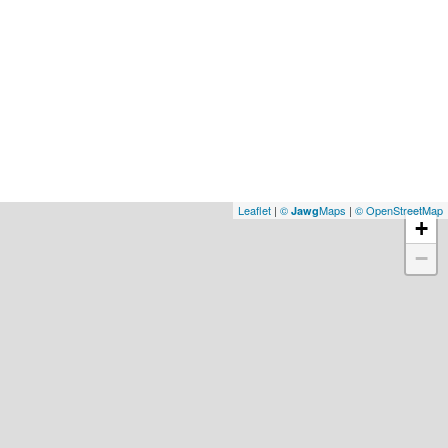
Leaflet
|
©
Maps
|
© OpenStreetMap
Jawg
+
−