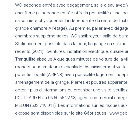
WC, seconde entrée avec dégagement, salle d'eau avec 
chaufferie (la seconde entrée offre la possibilité d'une l
saisonnière physiquement indépendante du reste de l'habi
grande chambre A l'étage). Au premier, palier avec déga
chambres supplémentaires, WC sanibroyeur, salle de bain
Stationnement possible dans la cour, la grange ou sur rue.
récents (2024) : peintures, installation électrique, cuisin
Tranquillité absolue A quelques minutes de voiture de la vill
rochers pour amateurs d'escalade. Assainissement via tout
potentiel locatif (AIRBNB) avec possibilité logement indép
aménagement de la grange. Pierres et poutres apparentes
obtenir plus d'informations ou organiser une visite, veuille
ROUILLARD EI au 06 50 55 22 98, agent commercial enregi
MELUN (533 749 941). Les informations sur les risques aux
exposé sont disponibles sur le site Géorisques : www.geo