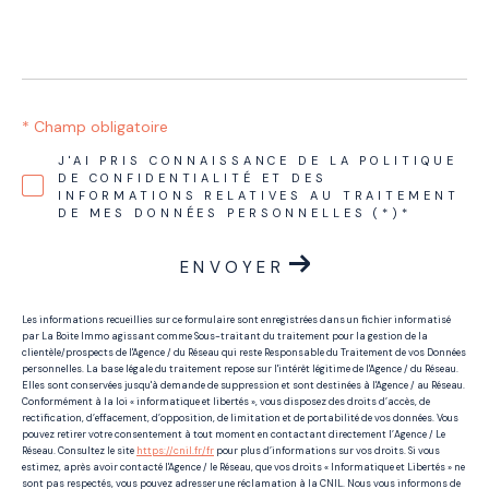
* Champ obligatoire
J'AI PRIS CONNAISSANCE DE LA POLITIQUE
DE CONFIDENTIALITÉ ET DES
INFORMATIONS RELATIVES AU TRAITEMENT
DE MES DONNÉES PERSONNELLES (*)*
ENVOYER
Les informations recueillies sur ce formulaire sont enregistrées dans un fichier informatisé
par La Boite Immo agissant comme Sous-traitant du traitement pour la gestion de la
clientèle/prospects de l'Agence / du Réseau qui reste Responsable du Traitement de vos Données
personnelles. La base légale du traitement repose sur l'intérêt légitime de l'Agence / du Réseau.
Elles sont conservées jusqu'à demande de suppression et sont destinées à l'Agence / au Réseau.
Conformément à la loi « informatique et libertés », vous disposez des droits d’accès, de
rectification, d’effacement, d’opposition, de limitation et de portabilité de vos données. Vous
pouvez retirer votre consentement à tout moment en contactant directement l’Agence / Le
Réseau. Consultez le site
https://cnil.fr/fr
pour plus d’informations sur vos droits. Si vous
estimez, après avoir contacté l'Agence / le Réseau, que vos droits « Informatique et Libertés » ne
sont pas respectés, vous pouvez adresser une réclamation à la CNIL. Nous vous informons de