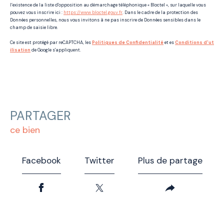
l’existence de la liste d'opposition au démarchage téléphonique « Bloctel », sur laquelle vous
pouvez vous inscrire ici :
https://www.bloctel.gouv.fr
. Dans le cadre de la protection des
Données personnelles, nous vous invitons à ne pas inscrire de Données sensibles dans le
champ de saisie libre.
Ce site est protégé par reCAPTCHA, les
Politiques de Confidentialité
et es
Conditions d'ut
ilisation
de Google s'appliquent.
PARTAGER
ce bien
Facebook
Twitter
Plus de partage