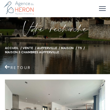
V
o
r
e
r
e
c
e
c
e
ACCUEIL
VENTE
AUFFERVILLE
MAISON
T5
MAISON 3 CHAMBRES AUFFERVILLE
RETOUR