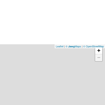
Leaflet
|
©
Maps
|
© OpenStreetMap
Jawg
+
−