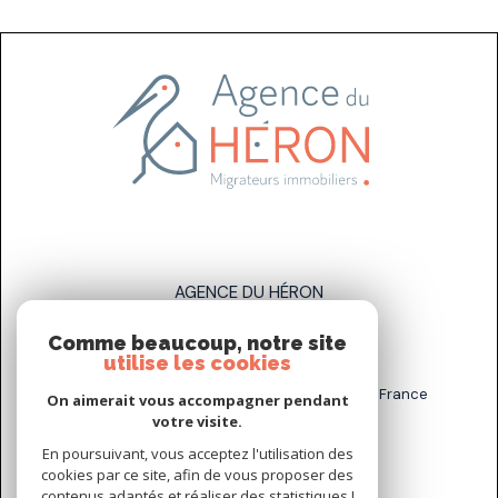
AGENCE DU HÉRON
Comme beaucoup, notre site
07 83 89 58 93
utilise les cookies
sarah.stahl@agenceduheron.fr
6 bis Rue de la Grande Maison, 77890 Arville, France
On aimerait vous accompagner pendant
votre visite.
En poursuivant, vous acceptez l'utilisation des
NOUS SUIVRE SUR
cookies par ce site, afin de vous proposer des
contenus adaptés et réaliser des statistiques !