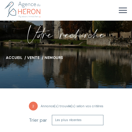
V
o
r
e
r
e
c
e
c
e
ACCUEIL
VENTE
NEMOURS
2
Annonce(s) trouvée(s) selon vos critères
Trier par
Les plus récentes