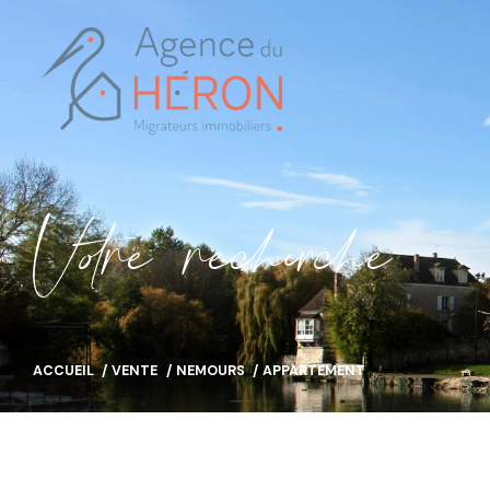
V
o
r
e
r
e
c
e
c
e
ACCUEIL
VENTE
NEMOURS
APPARTEMENT