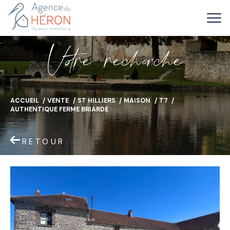
V
o
r
e
r
e
c
e
c
e
ACCUEIL
VENTE
ST HILLIERS
MAISON
T7
AUTHENTIQUE FERME BRIARDE
RETOUR