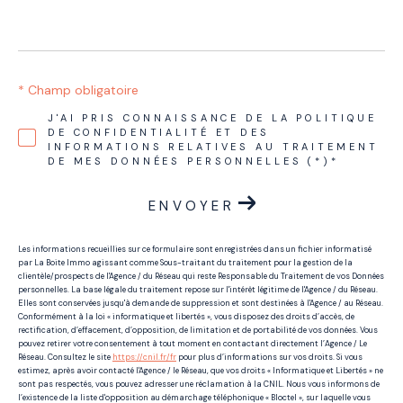
* Champ obligatoire
J'AI PRIS CONNAISSANCE DE LA POLITIQUE
DE CONFIDENTIALITÉ ET DES
INFORMATIONS RELATIVES AU TRAITEMENT
DE MES DONNÉES PERSONNELLES (*)*
ENVOYER
Les informations recueillies sur ce formulaire sont enregistrées dans un fichier informatisé
par La Boite Immo agissant comme Sous-traitant du traitement pour la gestion de la
clientèle/prospects de l'Agence / du Réseau qui reste Responsable du Traitement de vos Données
personnelles. La base légale du traitement repose sur l'intérêt légitime de l'Agence / du Réseau.
Elles sont conservées jusqu'à demande de suppression et sont destinées à l'Agence / au Réseau.
Conformément à la loi « informatique et libertés », vous disposez des droits d’accès, de
rectification, d’effacement, d’opposition, de limitation et de portabilité de vos données. Vous
pouvez retirer votre consentement à tout moment en contactant directement l’Agence / Le
Réseau. Consultez le site
https://cnil.fr/fr
pour plus d’informations sur vos droits. Si vous
estimez, après avoir contacté l'Agence / le Réseau, que vos droits « Informatique et Libertés » ne
sont pas respectés, vous pouvez adresser une réclamation à la CNIL. Nous vous informons de
l’existence de la liste d'opposition au démarchage téléphonique « Bloctel », sur laquelle vous