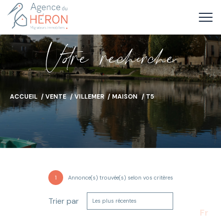
V
o
r
e
r
e
c
e
c
e
ACCUEIL
VENTE
VILLEMER
MAISON
T5
1
Annonce(s) trouvée(s) selon vos critères
Trier par
Les plus récentes
Fr