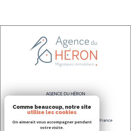
AGENCE DU HÉRON
Comme beaucoup, notre site
07 83 89 58 93
utilise les cookies
sarah.stahl@agenceduheron.fr
6 bis Rue de la Grande Maison, 77890 Arville, France
On aimerait vous accompagner pendant
votre visite.