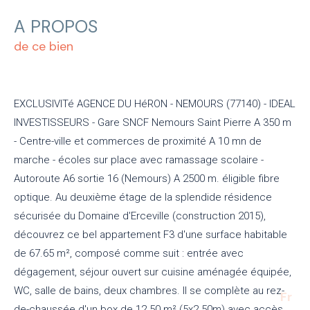
A PROPOS
de ce bien
EXCLUSIVITé AGENCE DU HéRON - NEMOURS (77140) - IDEAL
INVESTISSEURS - Gare SNCF Nemours Saint Pierre A 350 m
- Centre-ville et commerces de proximité A 10 mn de
marche - écoles sur place avec ramassage scolaire -
Autoroute A6 sortie 16 (Nemours) A 2500 m. éligible fibre
optique. Au deuxième étage de la splendide résidence
sécurisée du Domaine d'Erceville (construction 2015),
découvrez ce bel appartement F3 d'une surface habitable
de 67.65 m², composé comme suit : entrée avec
dégagement, séjour ouvert sur cuisine aménagée équipée,
WC, salle de bains, deux chambres. Il se complète au rez-
Fr
de-chaussée d'un box de 12.50 m² (5x2.50m) avec accès