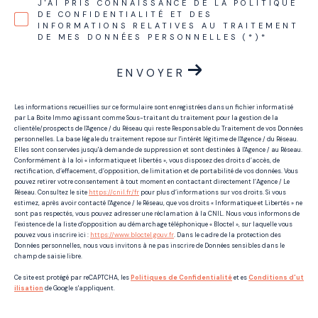
J'AI PRIS CONNAISSANCE DE LA POLITIQUE
DE CONFIDENTIALITÉ ET DES
INFORMATIONS RELATIVES AU TRAITEMENT
DE MES DONNÉES PERSONNELLES (*)*
ENVOYER
Les informations recueillies sur ce formulaire sont enregistrées dans un fichier informatisé
par La Boite Immo agissant comme Sous-traitant du traitement pour la gestion de la
clientèle/prospects de l'Agence / du Réseau qui reste Responsable du Traitement de vos Données
personnelles. La base légale du traitement repose sur l'intérêt légitime de l'Agence / du Réseau.
Elles sont conservées jusqu'à demande de suppression et sont destinées à l'Agence / au Réseau.
Conformément à la loi « informatique et libertés », vous disposez des droits d’accès, de
rectification, d’effacement, d’opposition, de limitation et de portabilité de vos données. Vous
pouvez retirer votre consentement à tout moment en contactant directement l’Agence / Le
Réseau. Consultez le site
https://cnil.fr/fr
pour plus d’informations sur vos droits. Si vous
estimez, après avoir contacté l'Agence / le Réseau, que vos droits « Informatique et Libertés » ne
sont pas respectés, vous pouvez adresser une réclamation à la CNIL. Nous vous informons de
l’existence de la liste d'opposition au démarchage téléphonique « Bloctel », sur laquelle vous
pouvez vous inscrire ici :
https://www.bloctel.gouv.fr
. Dans le cadre de la protection des
Données personnelles, nous vous invitons à ne pas inscrire de Données sensibles dans le
champ de saisie libre.
Ce site est protégé par reCAPTCHA, les
Politiques de Confidentialité
et es
Conditions d'ut
ilisation
de Google s'appliquent.