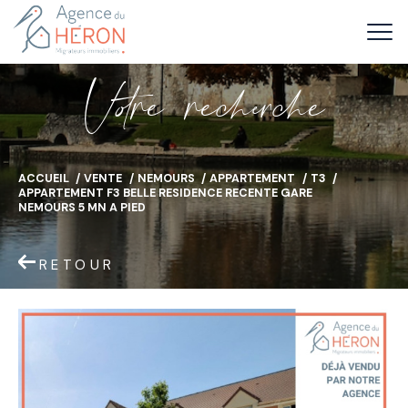
V
o
r
e
r
e
c
e
c
e
ACCUEIL
VENTE
NEMOURS
APPARTEMENT
T3
APPARTEMENT F3 BELLE RESIDENCE RECENTE GARE
NEMOURS 5 MN A PIED
RETOUR