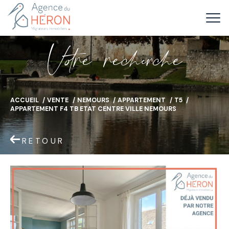
V
o
r
e
r
e
c
e
c
e
ACCUEIL
VENTE
NEMOURS
APPARTEMENT
T5
APPARTEMENT F4 TB ETAT CENTRE VILLE NEMOURS
RETOUR