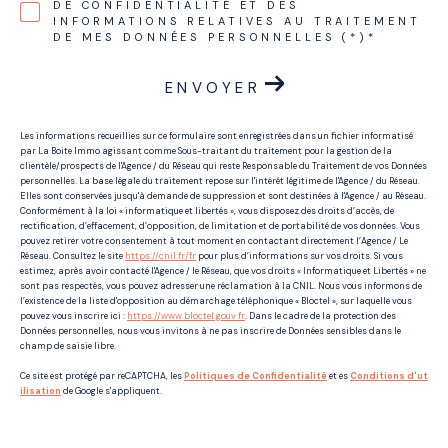
DE CONFIDENTIALITÉ ET DES
INFORMATIONS RELATIVES AU TRAITEMENT
DE MES DONNÉES PERSONNELLES (*)*
ENVOYER
Les informations recueillies sur ce formulaire sont enregistrées dans un fichier informatisé
par La Boite Immo agissant comme Sous-traitant du traitement pour la gestion de la
clientèle/prospects de l'Agence / du Réseau qui reste Responsable du Traitement de vos Données
personnelles. La base légale du traitement repose sur l'intérêt légitime de l'Agence / du Réseau.
Elles sont conservées jusqu'à demande de suppression et sont destinées à l'Agence / au Réseau.
Conformément à la loi « informatique et libertés », vous disposez des droits d’accès, de
rectification, d’effacement, d’opposition, de limitation et de portabilité de vos données. Vous
pouvez retirer votre consentement à tout moment en contactant directement l’Agence / Le
Réseau. Consultez le site
https://cnil.fr/fr
pour plus d’informations sur vos droits. Si vous
estimez, après avoir contacté l'Agence / le Réseau, que vos droits « Informatique et Libertés » ne
sont pas respectés, vous pouvez adresser une réclamation à la CNIL. Nous vous informons de
l’existence de la liste d'opposition au démarchage téléphonique « Bloctel », sur laquelle vous
pouvez vous inscrire ici :
https://www.bloctel.gouv.fr
. Dans le cadre de la protection des
Données personnelles, nous vous invitons à ne pas inscrire de Données sensibles dans le
champ de saisie libre.
Ce site est protégé par reCAPTCHA, les
Politiques de Confidentialité
et es
Conditions d'ut
ilisation
de Google s'appliquent.